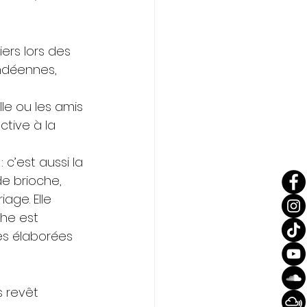
ers lors des 
endéennes, 
le ou les amis 
tive à la 
c’est aussi la 
e brioche, 
age. Elle 
che est 
s élaborées 
 revêt 