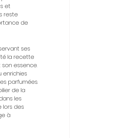
s et 
s reste 
ortance de 
servant ses 
té la recette 
 son essence. 
 enrichies 
èmes parfumées.
ier de la 
dans les 
 lors des 
ge à 