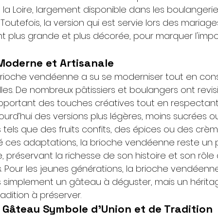
la Loire, largement disponible dans les boulangerie
 Toutefois, la version qui est servie lors des mariage
ent plus grande et plus décorée, pour marquer l'imp
 Moderne et Artisanale
brioche vendéenne a su se moderniser tout en con
lles. De nombreux pâtissiers et boulangers ont revisi
pportant des touches créatives tout en respectant
jourd’hui des versions plus légères, moins sucrées ou
s tels que des fruits confits, des épices ou des cr
ces adaptations, la brioche vendéenne reste un pil
 préservant la richesse de son histoire et son rôle 
 Pour les jeunes générations, la brioche vendéenne
 simplement un gâteau à déguster, mais un hérita
adition à préserver.
n Gâteau Symbole d'Union et de Tradition