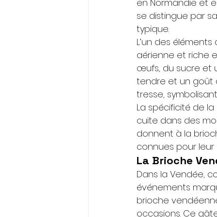
en Normandie et en
se distingue par sa
typique.
L’un des éléments 
aérienne et riche e
œufs, du sucre et 
tendre et un goût 
tresse, symbolisant
La spécificité de l
cuite dans des mou
donnent à la brioc
connues pour leur 
La Brioche Ven
Dans la Vendée, c
événements marqués
brioche vendéenne 
occasions. Ce gâte