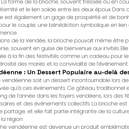
. La forme de la brioche, souvent tressée ou en cou
’éternité et le lien solide entre les deux époux. Dans 
oche est également un gage de prospérité et de bonh
é pour le couple, une bénédiction symbolique en lien 
mmence.
ions de la Vendée, la brioche pouvait même être 
e, souvent en guise de bienvenue aux invités. Elle 
ée à la fin des festivités comme un cadeau pour le
rosité des mariés et la convivialité de l’événement.
déenne : Un Dessert Populaire au-delà de
e vendéenne soit un dessert incontournable lors de
ervée qu’à ces événements. Ce gâteau traditionnel 
ong de l’année dans les foyers vendéens, lors des f
rsaires et des événements collectifs. La brioche es
 partage, et elle fait partie intégrante de la culture
a région.
ioche vendéenne est devenue un produit emblémati