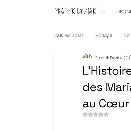
DJ
DISPONIB
Tous les posts
Mariage
Soi
Franck Dyziak (DJ
L'Histoi
des Mari
au Cœur 
Noté NaN étoiles 