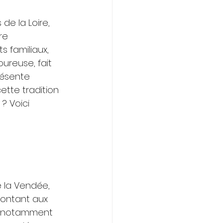
e la Loire, 
re 
 familiaux, 
ureuse, fait 
résente 
cette tradition 
? Voici 
 la Vendée, 
montant aux 
ce, notamment 