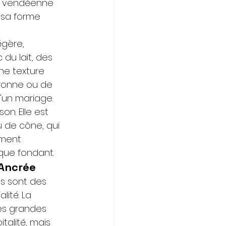
he vendéenne 
 sa forme 
gère, 
du lait, des 
ne texture 
uronne ou de 
d'un mariage.
n. Elle est 
 de cône, qui 
ement 
sque fondant.
 Ancrée
s sont des 
ité. La 
ces grandes 
alité, mais 