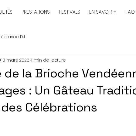
ILITÉS
PRESTATIONS
FESTIVALS
EN SAVOIR +
FAQ
rée avec DJ
)
18 mars 2025
4 min de lecture
re de la Brioche Vendéen
ages : Un Gâteau Traditi
des Célébrations
sur 5.