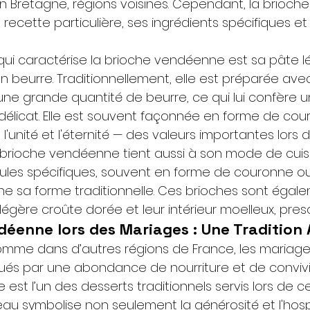
 Bretagne, régions voisines. Cependant, la brioc
 recette particulière, ses ingrédients spécifiques et
qui caractérise la brioche vendéenne est sa pâte lé
n beurre. Traditionnellement, elle est préparée avec 
une grande quantité de beurre, ce qui lui confère u
délicat. Elle est souvent façonnée en forme de co
 l'unité et l'éternité — des valeurs importantes lors 
a brioche vendéenne tient aussi à son mode de cuisso
les spécifiques, souvent en forme de couronne ou
he sa forme traditionnelle. Ces brioches sont égal
légère croûte dorée et leur intérieur moelleux, pre
déenne lors des Mariages : Une Tradition
omme dans d’autres régions de France, les mariage
 par une abondance de nourriture et de convivial
est l’un des desserts traditionnels servis lors de 
au symbolise non seulement la générosité et l'hospit