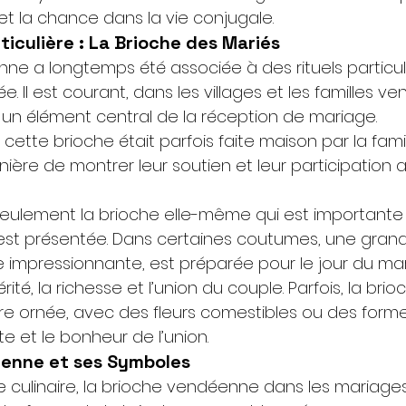
 et la chance dans la vie conjugale.
ticulière : La Brioche des Mariés
ne a longtemps été associée à des rituels particuli
 Il est courant, dans les villages et les familles v
t un élément central de la réception de mariage. 
 cette brioche était parfois faite maison par la famil
ère de montrer leur soutien et leur participation ac
eulement la brioche elle-même qui est importante : 
est présentée. Dans certaines coutumes, une grand
e impressionnante, est préparée pour le jour du mari
ité, la richesse et l’union du couple. Parfois, la brio
e ornée, avec des fleurs comestibles ou des forme
te et le bonheur de l’union.
éenne et ses Symboles
e culinaire, la brioche vendéenne dans les mariages