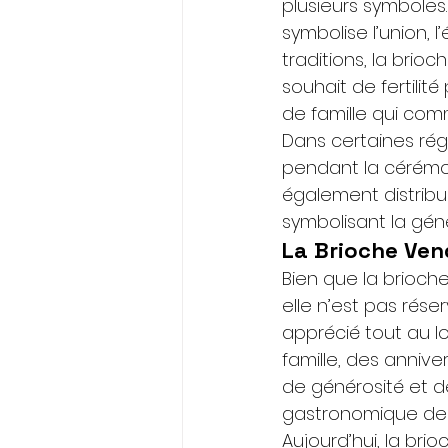
plusieurs symboles
symbolise l’union, l
traditions, la bri
souhait de fertilit
de famille qui co
Dans certaines rég
pendant la cérémoni
également distribu
symbolisant la géné
La Brioche Ven
Bien que la brioch
elle n’est pas rés
apprécié tout au l
famille, des annive
de générosité et de
gastronomique de l
Aujourd’hui, la br