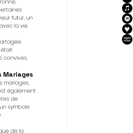
ronne, 
certaines 
eur futur, un 
avec la vie 
partagée 
était 
s convives, 
s Mariages
s mariages, 
est également 
êtes de 
t un symbole 
 
que de la 