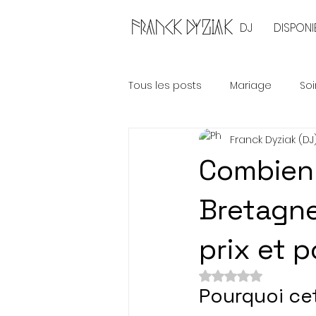
DJ
DISPONIB
Tous les posts
Mariage
Soi
Franck Dyziak (DJ
Combien 
Bretagne
prix et 
Noté NaN étoiles 
Pourquoi cet