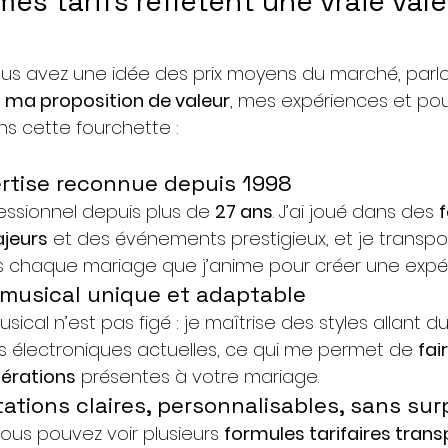
mes tarifs reflètent une vraie vale
us avez une idée des prix moyens du marché, parl
 
ma proposition de valeur
, mes expériences et po
ans cette fourchette :
rtise reconnue depuis 1998
fessionnel depuis plus de 
27 ans
. J’ai joué dans des 
f
jeurs
 et des événements prestigieux, et je transpo
s chaque mariage que j’anime pour créer une expér
 musical unique et adaptable
ical n’est pas figé : je maîtrise des styles allant d
 électroniques actuelles, ce qui me permet de 
fai
nérations
 présentes à votre mariage. 
tations claires, personnalisables, sans sur
vous pouvez voir plusieurs 
formules tarifaires tran