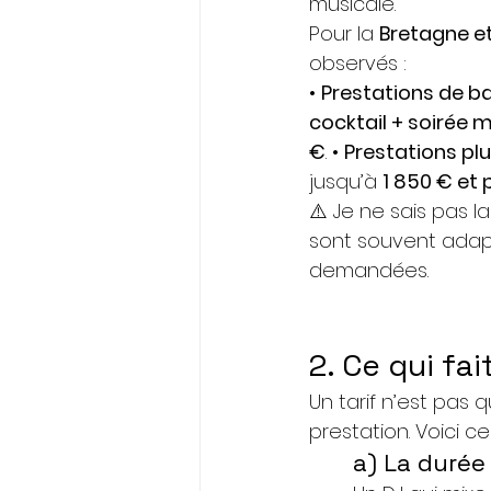
musicale. 
Pour la 
Bretagne et
observés :
• 
Prestations de b
cocktail + soirée m
€
. • 
Prestations plu
jusqu’à 
1 850 € et 
⚠️ Je ne sais pas l
sont souvent adapté
demandées.
2. Ce qui fai
Un tarif n’est pas 
prestation. Voici ce 
a) La durée