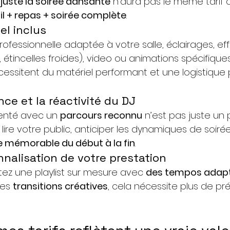
 
juste la soirée dansante
 n’aura pas le même tarif q
il + repas + soirée complète
. 
el inclus
rofessionnelle adaptée à votre salle, éclairages, ef
 étincelles froides), video ou animations spécifique
écessitent du matériel performant et une logistique 
nce et la réactivité du DJ
enté avec un 
parcours reconnu
 n’est pas juste un
t lire votre public, anticiper les dynamiques de soirée
 mémorable du début à la fin
. 
nnalisation de votre prestation
tez une playlist sur mesure avec 
des tempos adap
des 
transitions créatives
, cela nécessite plus de pr