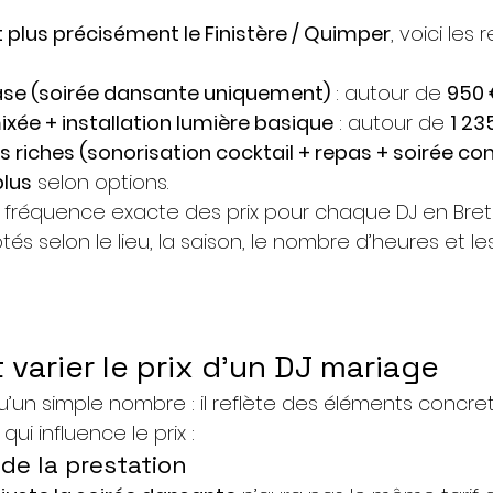
 plus précisément le Finistère / Quimper
, voici les
ase (soirée dansante uniquement)
 : autour de 
950
ixée + installation lumière basique
 : autour de 
1 23
s riches (sonorisation cocktail + repas + soirée c
plus
 selon options. 
a fréquence exacte des prix pour chaque DJ en Breta
s selon le lieu, la saison, le nombre d’heures et le
t varier le prix d’un DJ mariage
qu’un simple nombre : il reflète des éléments concre
qui influence le prix :
 de la prestation