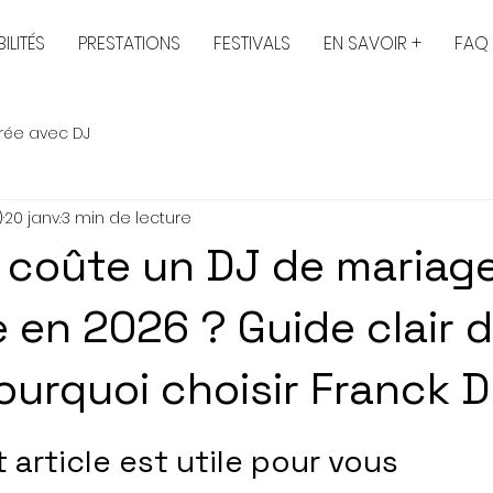
ILITÉS
PRESTATIONS
FESTIVALS
EN SAVOIR +
FAQ
rée avec DJ
)
20 janv.
3 min de lecture
coûte un DJ de mariag
 en 2026 ? Guide clair 
pourquoi choisir Franck 
sur 5.
 article est utile pour vous