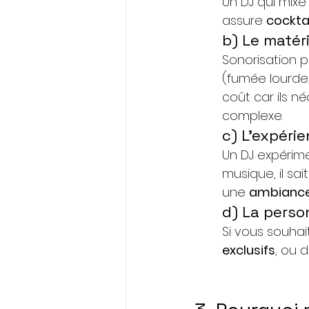
Un DJ qui mixe
assure 
cockta
b) Le matéri
Sonorisation p
(fumée lourde,
coût car ils n
complexe. 
c) L’expérie
Un DJ expérim
musique, il sai
une 
ambiance
d) La perso
Si vous souhai
exclusifs
, ou 