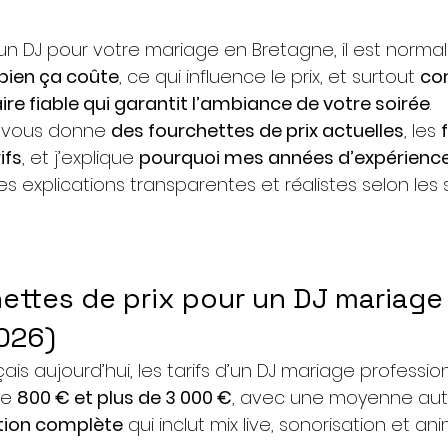
un DJ pour votre mariage en Bretagne, il est normal
bien ça coûte
, ce qui influence le prix, et surtout 
co
ire fiable qui garantit l’ambiance de votre soirée
.
e vous donne 
des fourchettes de prix actuelles
, les 
ifs
, et j’explique 
pourquoi mes années d’expérience j
es explications transparentes et réalistes selon les
hettes de prix pour un DJ mariage
026)
ais aujourd’hui, les tarifs d’un DJ mariage professio
e 
800 € et plus de 3 000 €
, avec une moyenne aut
tion complète
 qui inclut mix live, sonorisation et an