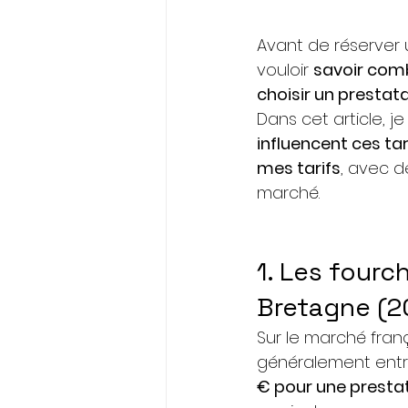
Avant de réserver 
vouloir 
savoir com
choisir un prestata
Dans cet article, j
influencent ces tar
mes tarifs
, avec d
marché. 
1. Les fourc
Bretagne (2
Sur le marché franç
généralement entr
€ pour une presta