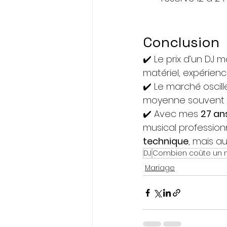
Conclusion
✔️ Le prix d’un DJ 
matériel, expérienc
✔️ Le marché oscil
moyenne souvent 
✔️ Avec mes 
27 an
musical profession
technique
, mais a
DJ
Combien coûte un 
Mariage