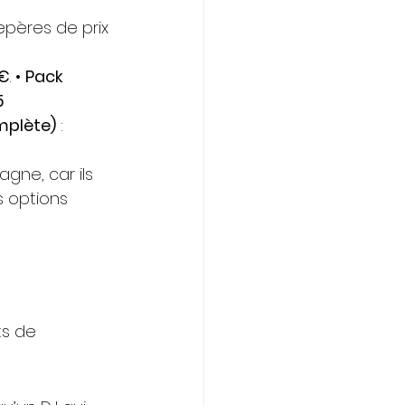
 repères de prix 
 €
. • 
Pack 
5 
omplète)
 : 
gne, car ils 
s options 
ts de 