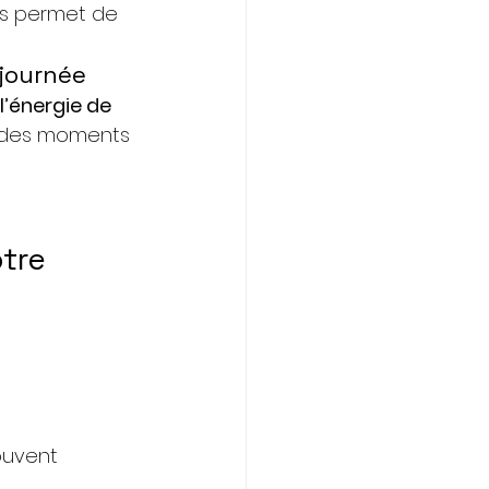
us permet de 
 journée
l’énergie de 
ra des moments 
tre 
ouvent 