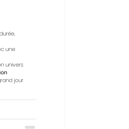
durée, 
ec une 
n univers 
ion 
and jour. 