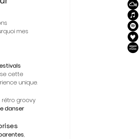
ur 
ons 
urquoi mes 
estivals 
se cette 
ience unique. 
u rétro groovy 
re danser 
prises
sparentes
, 