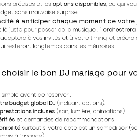
ions précises et les 
options disponibles
, ce qui vo
dget sans mauvaise surprise. 
cité à anticiper chaque moment de votre
 là juste pour passer de la musique : il 
orchestrera 
s’adaptera à vos invités et à votre timing, et crée
i resteront longtemps dans les mémoires.
hoisir le bon DJ mariage pour vo
simple avant de réserver :
tre budget global DJ
 (incluant options).
prestations incluses
 (son, lumière, animations).
érifiés
 et demandes de recommandations.
onibilité
 surtout si votre date est un samedi soir (s
 mois à l’avance). 