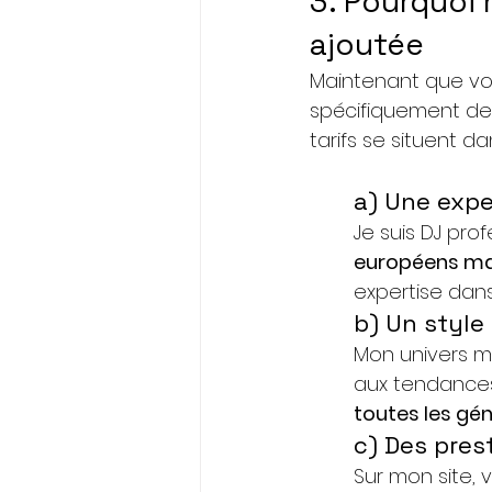
3. Pourquoi 
ajoutée
Maintenant que vo
spécifiquement de
tarifs se situent d
a) Une expe
Je suis DJ pro
européens ma
expertise dan
b) Un style
Mon univers mus
aux tendances
toutes les gé
c) Des pres
Sur mon site, 