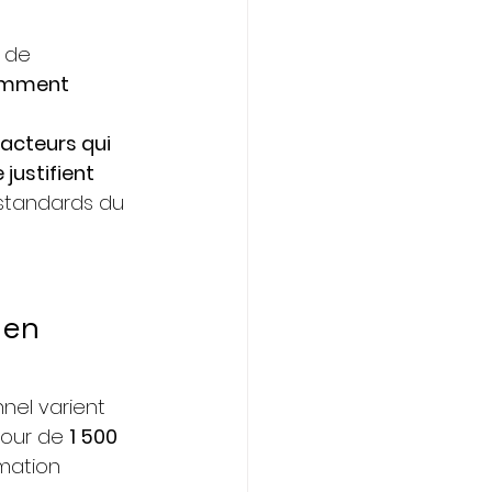
 de 
mment 
facteurs qui 
ustifient 
 standards du 
 en 
nnel varient 
our de 
1 500 
imation 