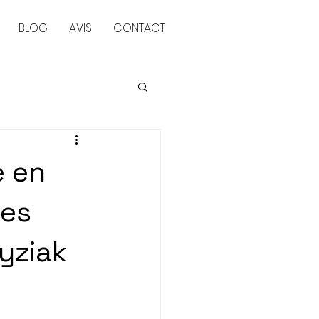
BLOG
AVIS
CONTACT
e en
des
Dyziak