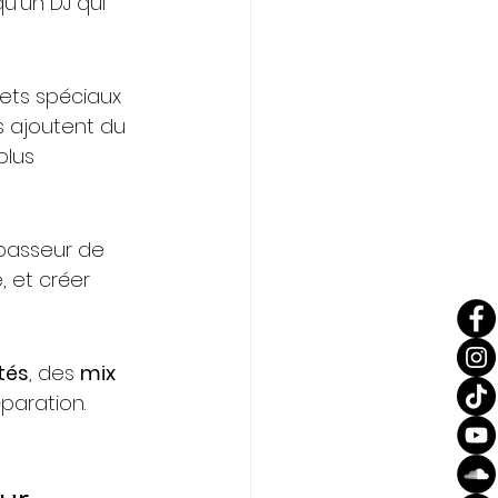
u’un DJ qui 
fets spéciaux 
s ajoutent du 
plus 
 passeur de 
, et créer 
tés
, des 
mix 
éparation.