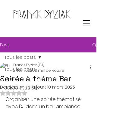
Post
Tous les posts
Franck Dyziak (DJ)
Tous les posts
21 févr. 2025
3 min de lecture
Soirée à thème Bar
Mariage
Dernière mise à jour :
10 mars 2025
Soirée avec DJ
Noté NaN étoiles sur 5.
Organiser une soirée thématisé 
avec DJ dans un bar ambiance