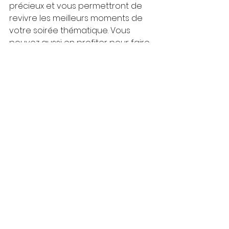
précieux et vous permettront de 
revivre les meilleurs moments de 
votre soirée thématique. Vous 
pouvez aussi en profiter pour faire 
des live pour montrer aux 
personnes qui ne sont pas venus 
ce qu'ils ont raté.
## 9. Remerciez Vos Invités avec 
Style 🙏
Après la soirée, n’oubliez pas de 
remercier vos invités pour leur 
présence. Un petit message de 
remerciement sur les réseaux 
sociaux ou une photo souvenir 
envoyée par email fera toujours 
plaisir et renforcera les liens. Qui 
sait, peut-être que vous inspirerez 